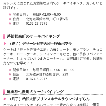
赤レンガに囲まれたお洒落な店内でケーキバイキング。おいしいと
評判です。
開催日時： 毎日PM2:00～5:00
住所： 北海道函館市豊川町11番5号
電話： 0138-27-7878
茅部郡森町のケーキバイキング
（終了）
グリーンピア大沼 喫茶ポプラ
ケーキは「駒ヶ岳洋菓子工房」の苺ショート、モンブラン、チョコ
ケーキ、ロールケーキ、シフォンケーキなど。他に手作りパフェコ
ーナー、しょっぱいおつまみコーナーも。日曜日限定開催。数量限
定なのでお早めに！
開催日時： 毎週日曜日11：00～15：00
住所： 北海道茅部郡森町赤井川229
電話： 01374-5-2277
亀田郡七飯町のケーキバイキング
（終了）
函館大沼プリンスホテルラウンジすずらん
ホテルスイーツをはじめバラエティー豊かな全３０種類をご用意。