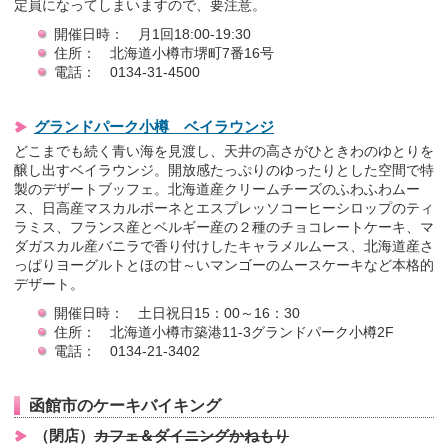
定員になってしまいますので、要注意。
開催日時： 月1回18:00-19:30
住所： 北海道小樽市堺町7番16号
電話： 0134-31-4500
グランドパーク小樽 ベイラウンジ
どこまでも続く青い海を見渡し、天井の高さがひときわのゆとりを
醸し出すベイラウンジ。開放感たっぷりのゆったりとした空間で特
製のデザートブッフェ。北海道産クリームチーズのふわふわムー
ス、日高産マスカルポーネとエスプレッソコーヒーシロップのティ
ラミス、フランス産とベルギー産の２種のチョコレートケーキ、マ
ダガスカル産バニラで香り付けしたキャラメルムース、北海道産さ
っぱりヨーグルトとほの甘～いマンゴーのムースケーキなど本格的
デザート。
開催日時： 土日祝日15：00～16：30
住所： 北海道小樽市築港11-3グランドパーク小樽2F
電話： 0134-21-3402
函館市のケーキバイキング
（閉店）
カフェ＆ダイニングかねもり